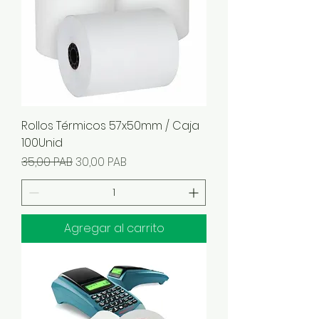
Rollos Térmicos 57x50mm / Caja
100Unid
Precio
Precio de oferta
35,00 PAB
30,00 PAB
Agregar al carrito