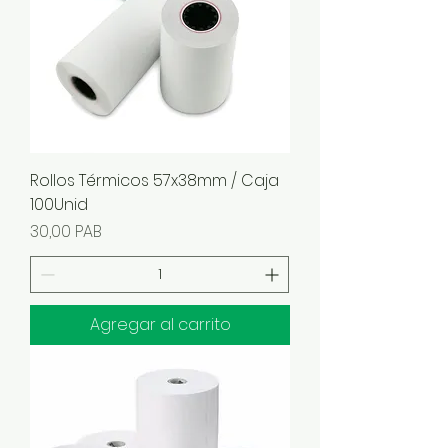
Rollos Térmicos 57x38mm / Caja
100Unid
Precio
30,00 PAB
Agregar al carrito