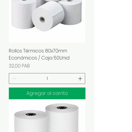
Rollos Térmicos 80x70mm
Económicos / Caja 50Unid
Precio
32,00 PAB
Agregar al carrito