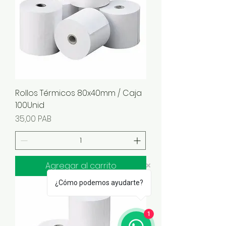
Rollos Térmicos 80x40mm / Caja
100Unid
Precio
35,00 PAB
Agregar al carrito
¿Cómo podemos ayudarte?
1