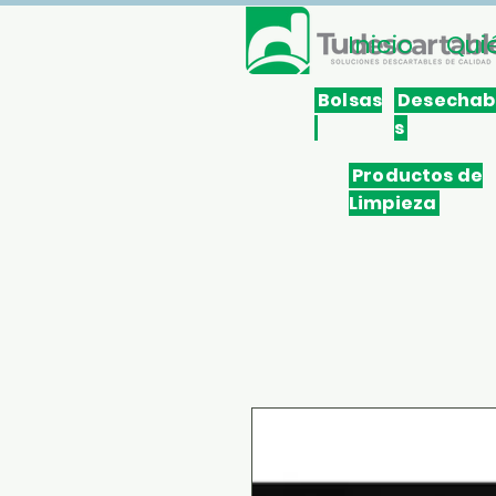
Inicio
Qui
Bolsas
Desechab
s
Productos de
Limpieza