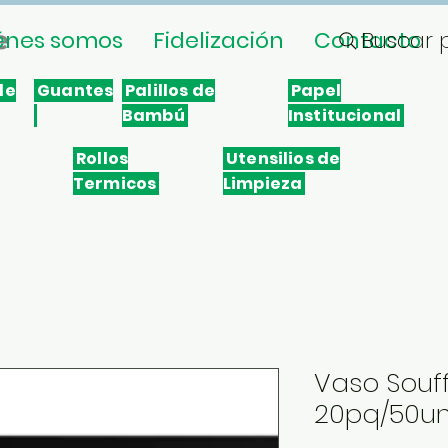
énes somos
Fidelización
Contacto
Buscar 
le
Guantes
Palillos de
Papel
Bambú
Institucional
Rollos
Utensilios de
Termicos
Limpieza
Vaso Souff
20pq/50un