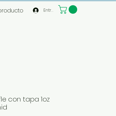
producto
Entrar
le con tapa 1oz
id