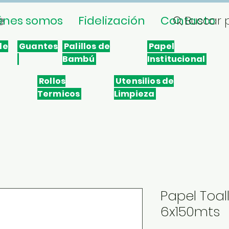
énes somos
Fidelización
Contacto
Buscar 
le
Guantes
Palillos de
Papel
Bambú
Institucional
Rollos
Utensilios de
Termicos
Limpieza
Papel Toa
6x150mts