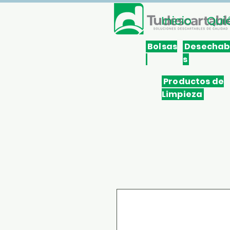
Inicio
Qui
Bolsas
Desechab
s
Productos de
Limpieza