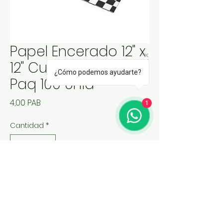
Papel Encerado 12" x
12" Cuadros Negros /
¿Cómo podemos ayudarte?
Paq 100 Unid
Precio
4,00 PAB
1
Cantidad
*
Agregar al carrito