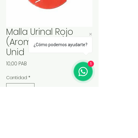
Malla Urinal Rojo
(Aroma Fresa) Paq 4
¿Cómo podemos ayudarte?
Unid
Precio
10,00 PAB
1
Cantidad
*
Agregar al carrito