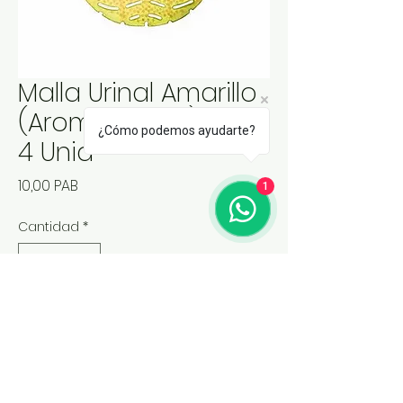
Malla Urinal Amarillo
(Aroma Limon) Paq
¿Cómo podemos ayudarte?
4 Unid
Precio
10,00 PAB
1
Cantidad
*
Agregar al carrito