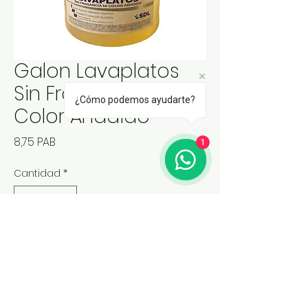
Galon Lavaplatos
Sin Fragancia Ni
¿Cómo podemos ayudarte?
Color Añadido
Precio
8,75 PAB
1
Cantidad
*
Agregar al carrito