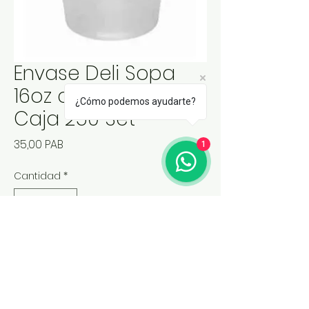
Envase Deli Sopa
16oz con Tapa /
¿Cómo podemos ayudarte?
Caja 250 Set
Precio
35,00 PAB
1
Cantidad
*
Agregar al carrito