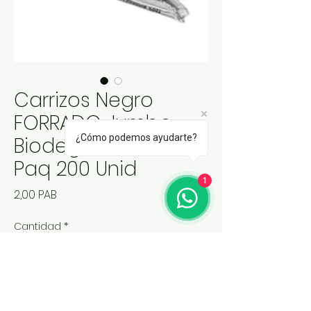
Carrizos Negro
FORRADO Jumbo
¿Cómo podemos ayudarte?
Biodegradable /
Paq 200 Unid
1
Precio
2,00 PAB
Cantidad
*
Agregar al carrito