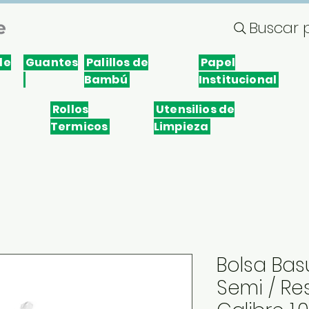
énes somos
Fidelización
Contacto
Buscar 
le
Guantes
Palillos de
Papel
Bambú
Institucional
Rollos
Utensilios de
Termicos
Limpieza
Bolsa Bas
Semi / Res