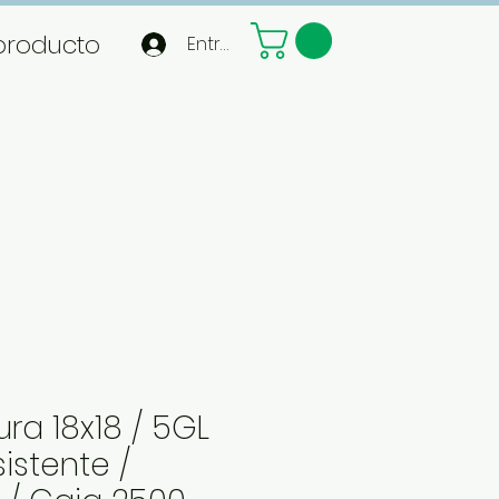
producto
Entrar
ura 18x18 / 5GL
istente /