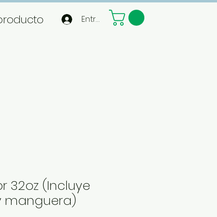
producto
Entrar
 32oz (Incluye
y manguera)