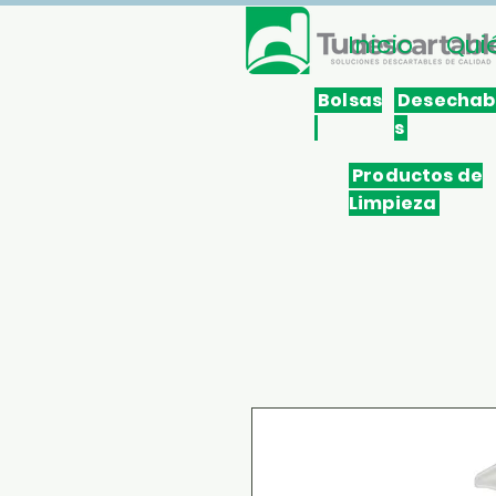
Inicio
Qui
Bolsas
Desechab
s
Productos de
Limpieza