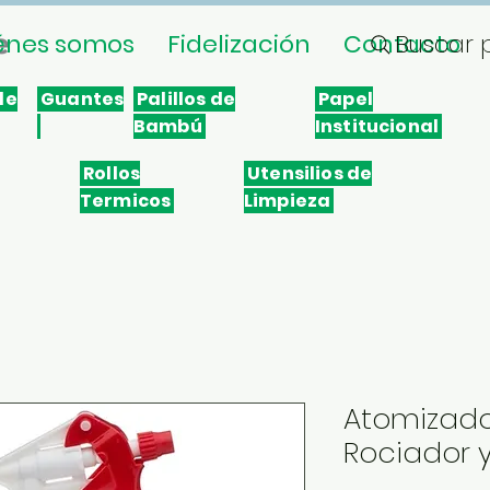
énes somos
Fidelización
Contacto
Buscar 
le
Guantes
Palillos de
Papel
Bambú
Institucional
Rollos
Utensilios de
Termicos
Limpieza
Atomizador
Rociador 